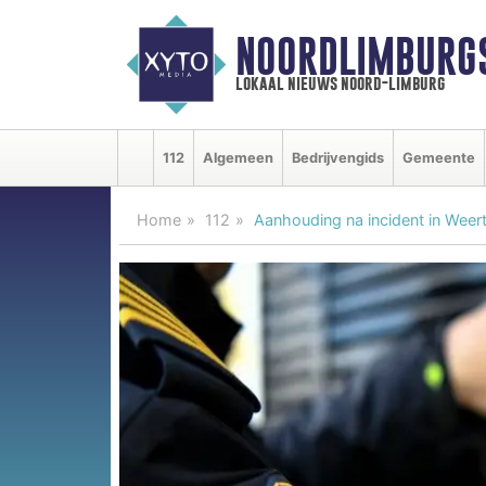
NOORDLIMBURG
lokaal nieuws noord-limburg
112
Algemeen
Bedrijvengids
Gemeente
Home
112
Aanhouding na incident in Weer