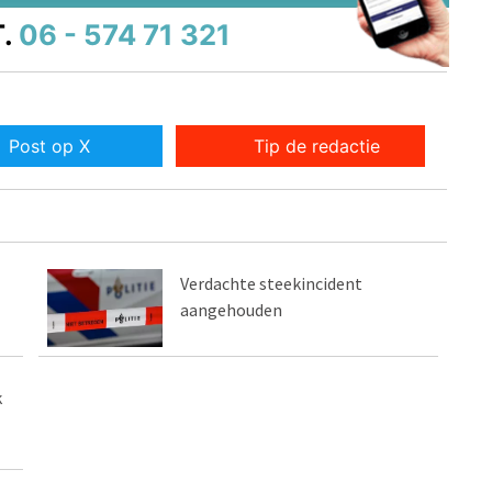
.
06 - 574 71 321
Post op X
Tip de redactie
Verdachte steekincident
aangehouden
k