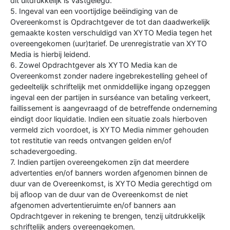
dit uitdrukkelijk is vastgelegd.
5. Ingeval van een voortijdige beëindiging van de
Overeenkomst is Opdrachtgever de tot dan daadwerkelijk
gemaakte kosten verschuldigd van XYTO Media tegen het
overeengekomen (uur)tarief. De urenregistratie van XYTO
Media is hierbij leidend.
6. Zowel Opdrachtgever als XYTO Media kan de
Overeenkomst zonder nadere ingebrekestelling geheel of
gedeeltelijk schriftelijk met onmiddellijke ingang opzeggen
ingeval een der partijen in surséance van betaling verkeert,
faillissement is aangevraagd of de betreffende onderneming
eindigt door liquidatie. Indien een situatie zoals hierboven
vermeld zich voordoet, is XYTO Media nimmer gehouden
tot restitutie van reeds ontvangen gelden en/of
schadevergoeding.
7. Indien partijen overeengekomen zijn dat meerdere
advertenties en/of banners worden afgenomen binnen de
duur van de Overeenkomst, is XYTO Media gerechtigd om
bij afloop van de duur van de Overeenkomst de niet
afgenomen advertentieruimte en/of banners aan
Opdrachtgever in rekening te brengen, tenzij uitdrukkelijk
schriftelijk anders overeengekomen.