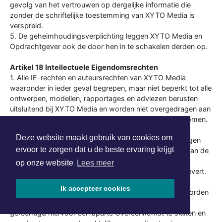
gevolg van het vertrouwen op dergelijke informatie die
zonder de schriftelijke toestemming van XYTO Media is
verspreid.
5. De geheimhoudingsverplichting leggen XYTO Media en
Opdrachtgever ook de door hen in te schakelen derden op.
Artikel 18 Intellectuele Eigendomsrechten
1. Alle IE-rechten en auteursrechten van XYTO Media
waaronder in ieder geval begrepen, maar niet beperkt tot alle
ontwerpen, modellen, rapportages en adviezen berusten
uitsluitend bij XYTO Media en worden niet overgedragen aan
Opdrachtgever tenzij uitdrukkelijk anders overeengekomen.
Alle IE-rechten en auteursrechten van Opdrachtgever
Deze website maakt gebruik van cookies om
berusten bij Opdrachtgever en worden niet overgedragen
ervoor te zorgen dat u de beste ervaring krijgt
aan XYTO Media. XYTO Media verkrijgt ten behoeve van de
uitvoering van de Overeenkomst een onherroepelijk
op onze website
Lees meer
gebruiksrecht van al hetgeen dat Opdrachtgever aanlevert.
2. Indien overeengekomen is dat één of meerdere van
Ik accepteer cookies
voorgenoemde zaken c.q. werken van XYTO Media worden
overgedragen aan Opdrachtgever, is XYTO Media
gerechtigd hiervoor een aparte Overeenkomst te sluiten en