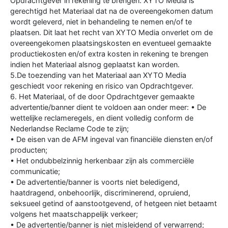
Opdrachtgever in rekening te brengen. XYTO Media is
gerechtigd het Materiaal dat na de overeengekomen datum
wordt geleverd, niet in behandeling te nemen en/of te
plaatsen. Dit laat het recht van XYTO Media onverlet om de
overeengekomen plaatsingskosten en eventueel gemaakte
productiekosten en/of extra kosten in rekening te brengen
indien het Materiaal alsnog geplaatst kan worden.
5.De toezending van het Materiaal aan XYTO Media
geschiedt voor rekening en risico van Opdrachtgever.
6. Het Materiaal, of de door Opdrachtgever gemaakte
advertentie/banner dient te voldoen aan onder meer: • De
wettelijke reclameregels, en dient volledig conform de
Nederlandse Reclame Code te zijn;
• De eisen van de AFM ingeval van financiële diensten en/of
producten;
• Het ondubbelzinnig herkenbaar zijn als commerciële
communicatie;
• De advertentie/banner is voorts niet beledigend,
haatdragend, onbehoorlijk, discriminerend, opruiend,
seksueel getind of aanstootgevend, of hetgeen niet betaamt
volgens het maatschappelijk verkeer;
• De advertentie/banner is niet misleidend of verwarrend;