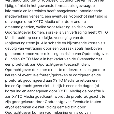
vertraagd doordat bijvoorbeeld Opdrachtgever niet of niet
tijdig, of niet in het gewenste formaat alle gevraagde
informatie en Materialen heeft aangeleverd, onvoldoende
medewerking verleent, een eventueel voorschot niet tijdig is
ontvangen door XYTO Media of er door andere
omstandigheden, welke voor rekening en risico van
Opdrachtgever komen, sprake is van vertraging heeft XYTO
Media recht op een redelijke verlenging van de
(op)leveringstermijn. Alle schade en bijkomende kosten als
gevolg van vertraging door een oorzaak zoals hierboven
genoemd komen voor rekening en risico van Opdrachtgever.
8. Indien XYTO Media in het kader van de Overeenkomst
een proefdruk aan Opdrachtgever toezendt, dient
Opdrachtgever deze per direct te onderzoeken en goed te
keuren of eventuele fouten/gebreken te corrigeren en de
proefdruk gecorrigeerd aan XYTO Media te retourneren.
Indien Opdrachtgever niet uiterlijk binnen drie dagen (of
korter indien aangegeven door XYTO Media) de proefdruk
aan XYTO Media goedkeurt, wordt de proefdruk geacht te
zijn goedgekeurd door Opdrachtgever. Eventuele fouten
en/of gebreken die niet (tijdig) gemeld zijn door
Opdrachtgever komen voor rekening en risico van