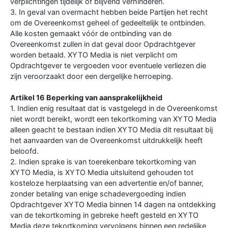
verplichtingen tijdelijk of blijvend verhinderen.
3. In geval van overmacht hebben beide Partijen het recht
om de Overeenkomst geheel of gedeeltelijk te ontbinden.
Alle kosten gemaakt vóór de ontbinding van de
Overeenkomst zullen in dat geval door Opdrachtgever
worden betaald. XYTO Media is niet verplicht om
Opdrachtgever te vergoeden voor eventuele verliezen die
zijn veroorzaakt door een dergelijke herroeping.
Artikel 16 Beperking van aansprakelijkheid
1. Indien enig resultaat dat is vastgelegd in de Overeenkomst
niet wordt bereikt, wordt een tekortkoming van XYTO Media
alleen geacht te bestaan indien XYTO Media dit resultaat bij
het aanvaarden van de Overeenkomst uitdrukkelijk heeft
beloofd.
2. Indien sprake is van toerekenbare tekortkoming van
XYTO Media, is XYTO Media uitsluitend gehouden tot
kosteloze herplaatsing van een advertentie en/of banner,
zonder betaling van enige schadevergoeding indien
Opdrachtgever XYTO Media binnen 14 dagen na ontdekking
van de tekortkoming in gebreke heeft gesteld en XYTO
Media deze tekortkoming vervolgens binnen een redelijke