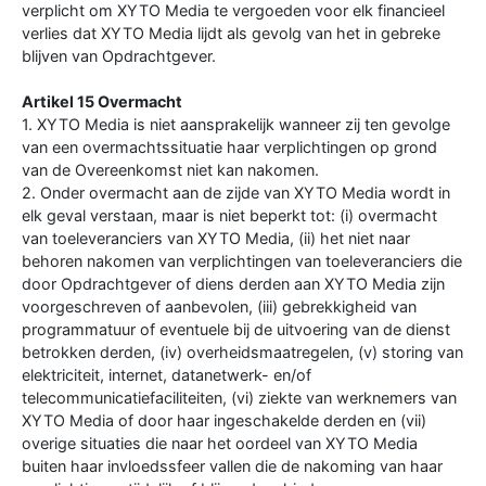
verplicht om XYTO Media te vergoeden voor elk financieel
verlies dat XYTO Media lijdt als gevolg van het in gebreke
blijven van Opdrachtgever.
Artikel 15 Overmacht
1. XYTO Media is niet aansprakelijk wanneer zij ten gevolge
van een overmachtssituatie haar verplichtingen op grond
van de Overeenkomst niet kan nakomen.
2. Onder overmacht aan de zijde van XYTO Media wordt in
elk geval verstaan, maar is niet beperkt tot: (i) overmacht
van toeleveranciers van XYTO Media, (ii) het niet naar
behoren nakomen van verplichtingen van toeleveranciers die
door Opdrachtgever of diens derden aan XYTO Media zijn
voorgeschreven of aanbevolen, (iii) gebrekkigheid van
programmatuur of eventuele bij de uitvoering van de dienst
betrokken derden, (iv) overheidsmaatregelen, (v) storing van
elektriciteit, internet, datanetwerk- en/of
telecommunicatiefaciliteiten, (vi) ziekte van werknemers van
XYTO Media of door haar ingeschakelde derden en (vii)
overige situaties die naar het oordeel van XYTO Media
buiten haar invloedssfeer vallen die de nakoming van haar