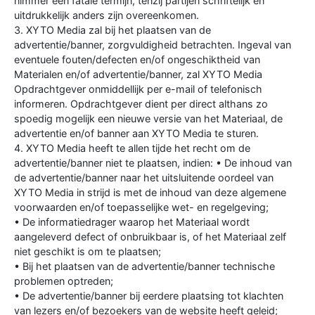
nimmer een fatale termijn, tenzij partijen schriftelijk en
uitdrukkelijk anders zijn overeenkomen.
3. XYTO Media zal bij het plaatsen van de
advertentie/banner, zorgvuldigheid betrachten. Ingeval van
eventuele fouten/defecten en/of ongeschiktheid van
Materialen en/of advertentie/banner, zal XYTO Media
Opdrachtgever onmiddellijk per e-mail of telefonisch
informeren. Opdrachtgever dient per direct althans zo
spoedig mogelijk een nieuwe versie van het Materiaal, de
advertentie en/of banner aan XYTO Media te sturen.
4. XYTO Media heeft te allen tijde het recht om de
advertentie/banner niet te plaatsen, indien: • De inhoud van
de advertentie/banner naar het uitsluitende oordeel van
XYTO Media in strijd is met de inhoud van deze algemene
voorwaarden en/of toepasselijke wet- en regelgeving;
• De informatiedrager waarop het Materiaal wordt
aangeleverd defect of onbruikbaar is, of het Materiaal zelf
niet geschikt is om te plaatsen;
• Bij het plaatsen van de advertentie/banner technische
problemen optreden;
• De advertentie/banner bij eerdere plaatsing tot klachten
van lezers en/of bezoekers van de website heeft geleid;