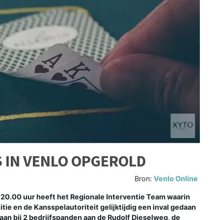
S IN VENLO OPGEROLD
Bron:
Venlo Online
.00 uur heeft het Regionale Interventie Team waarin
ie en de Kansspelautoriteit gelijktijdig een inval gedaan
edaan bij 2 bedrijfspanden aan de Rudolf Dieselweg, de