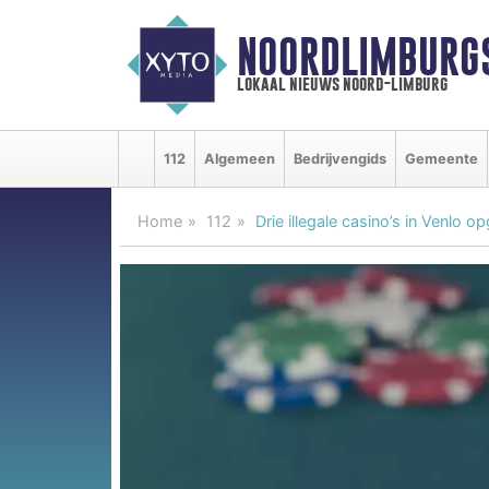
NOORDLIMBURG
lokaal nieuws noord-limburg
112
Algemeen
Bedrijvengids
Gemeente
Home
112
Drie illegale casino’s in Venlo o