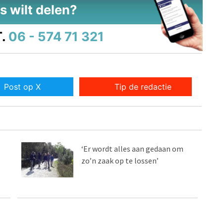
s wilt delen?
.
06 - 574 71 321
Post op X
Tip de redactie
‘Er wordt alles aan gedaan om
zo’n zaak op te lossen’