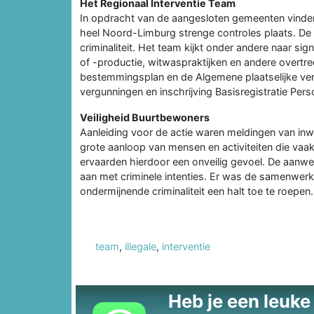
Het Regionaal Interventie Team
In opdracht van de aangesloten gemeenten vinden 
heel Noord-Limburg strenge controles plaats. De 
criminaliteit. Het team kijkt onder andere naar si
of -productie, witwaspraktijken en andere overtre
bestemmingsplan en de Algemene plaatselijke vero
vergunningen en inschrijving Basisregistratie Per
Veiligheid Buurtbewoners
Aanleiding voor de actie waren meldingen van inwo
grote aanloop van mensen en activiteiten die vaa
ervaarden hierdoor een onveilig gevoel. De aanwe
aan met criminele intenties. Er was de samenwe
ondermijnende criminaliteit een halt toe te roepen.
team
,
illegale
,
interventie
Heb je een leuke t