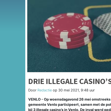
DRIE ILLEGALE CASINO’
Door
Redactie
op
30 mei 2021, 9:48 uur
VENLO - Op woensdagavond 26 mei omstreeks 20
gemeente Venlo participeert, samen met de polit
bij 3 illegale casino’s in Venlo. De inval werd g