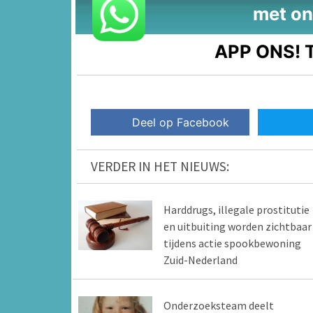
met on
APP ONS!
T
Deel op Facebook
VERDER IN HET NIEUWS:
Harddrugs, illegale prostitutie
en uitbuiting worden zichtbaar
tijdens actie spookbewoning
Zuid-Nederland
Onderzoeksteam deelt