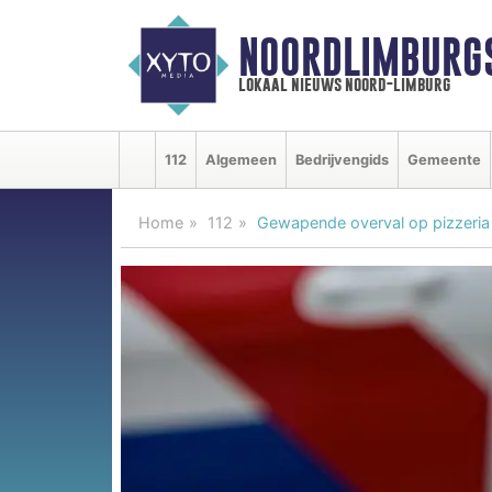
NOORDLIMBURG
lokaal nieuws noord-limburg
112
Algemeen
Bedrijvengids
Gemeente
Home
112
Gewapende overval op pizzeria 