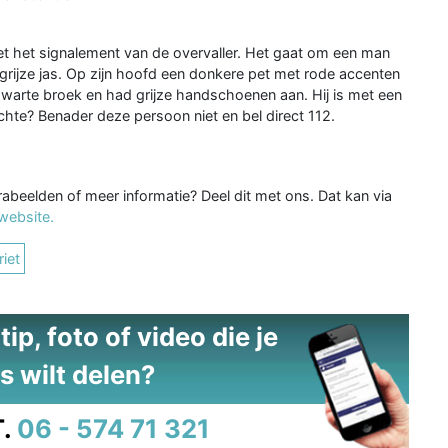
met het signalement van de overvaller. Het gaat om een man
 grijze jas. Op zijn hoofd een donkere pet met rode accenten
zwarte broek en had grijze handschoenen aan. Hij is met een
achte? Benader deze persoon niet en bel direct 112.
rabeelden of meer informatie? Deel dit met ons. Dat kan via
website.
iet
ip, foto of video die je
s wilt delen?
.
06 - 574 71 321