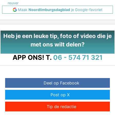
reuver
Maak
Noordlimburgsdagblad
je Google-favoriet
Heb je een leuke tip, foto of video die je
met ons wilt delen?
APP ONS!
T.
06 - 574 71 321
Deel op Facebook
Post op X
Tip de redactie