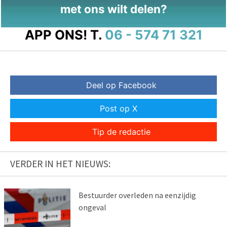
met ons wilt delen?
APP ONS!
T.
06 - 574 71 321
Deel op Facebook
Post op X
Tip de redactie
VERDER IN HET NIEUWS:
Bestuurder overleden na eenzijdig
ongeval