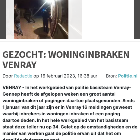
Vorige
V
GEZOCHT: WONINGINBRAKEN
VENRAY
Door
Redactie
op
16 februari 2023, 16:38 uur
Bron:
Politie.nl
VENRAY -
In het werkgebied van politie basisteam Venray-
Gennep heeft de afgelopen weken een groot aantal
woninginbraken of pogingen daartoe plaatsgevonden. Sinds
1 januari van dit jaar zijn er in Venray 16 meldingen geweest
waarbij inbrekers in woningen inbraken of een poging
daartoe deden. In het hele werkgebied van het basisteam
staat deze teller nu op 34. Gelet op de omstandigheden en de
manier van werken gaat de politie ervan uit dat het om
dezelfde dadergroep gaat.