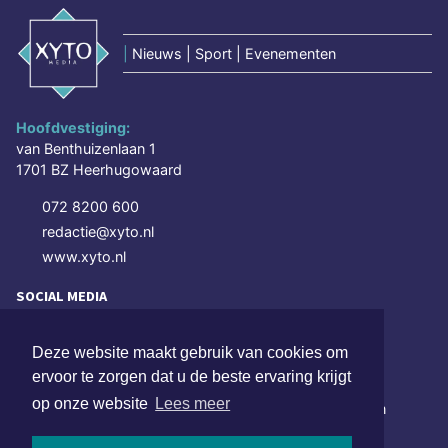
|
Nieuws | Sport | Evenementen
Hoofdvestiging:
van Benthuizenlaan 1
1701 BZ Heerhugowaard
072 8200 600
redactie@xyto.nl
www.xyto.nl
SOCIAL MEDIA
Deze website maakt gebruik van cookies om
NIEUWSBRIEF AANMELDEN
ervoor te zorgen dat u de beste ervaring krijgt
op onze website
Lees meer
Schrijf je in voor onze nieuwsbrief en krijg wekelijks een
samenvatting van alle gebeurtenissen uit jouw regio.