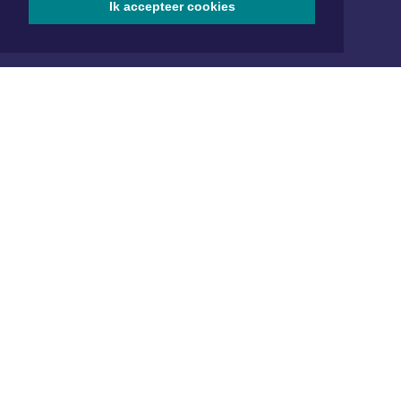
Ik accepteer cookies
Aanmelden
ONLINE DAGBLADEN
Overige dagbladen in de regio
Algemene voorwaarden
Disclaimer