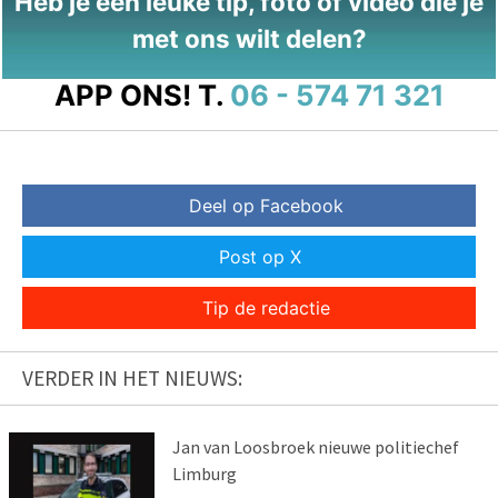
Heb je een leuke tip, foto of video die je
met ons wilt delen?
APP ONS!
T.
06 - 574 71 321
Deel op Facebook
Post op X
Tip de redactie
VERDER IN HET NIEUWS:
Jan van Loosbroek nieuwe politiechef
Limburg