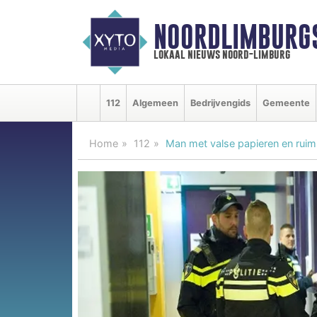
NOORDLIMBURG
lokaal nieuws noord-limburg
112
Algemeen
Bedrijvengids
Gemeente
Home
112
Man met valse papieren en rui