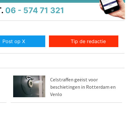
.
06 - 574 71 321
Post op X
Tip de redactie
Celstraffen geëist voor
beschietingen in Rotterdam en
Venlo