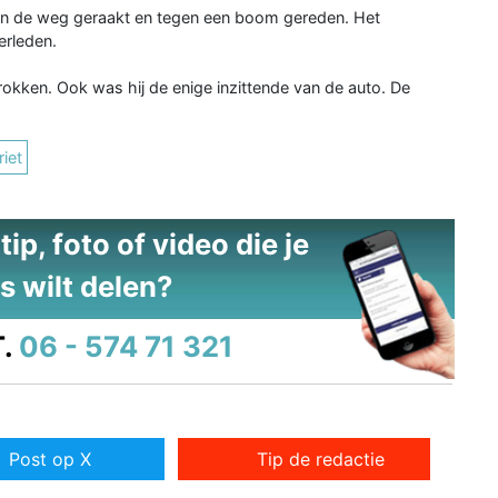
an de weg geraakt en tegen een boom gereden. Het
erleden.
rokken. Ook was hij de enige inzittende van de auto. De
iet
ip, foto of video die je
s wilt delen?
.
06 - 574 71 321
Post op X
Tip de redactie