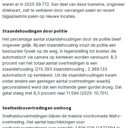
waren er in 2025 59.772. Een deel van deze toename, ongeveer
driekwart, valt te verklaren door vervangen palen en recent
bijgeplaatste palen op nieuwe locaties.
Staandehoudingen door politie
Het percentage aantal staandehoudingen door de politie bleef
ongeveer gelijk. Bij een staandehouding stopt de politie een
bestuurder fysiek op de weg, in tegenstelling tot boetes die
automatisch via camera op kenteken worden verstuurd. 8,3
procent van het totaal aantal overtredingen is een
staandehouding (215.393 staandehouding , 2.369.133
automatisch op kenteken). Uit die staandehoudingen kwam
onder andere een gestegen aantal overtredingen waarbij
geconstateerd werd dat een inzittende geen gordel droeg. Dat
getal steeg met 8,3 procent naar 11.594 (2025: 10.701).
Snelheidsovertredingen omhoog
Snelheidsovertredingen blijven de meeste voorkomede Wahv-
overtreding. Het aantal beschikkingen voor
snelheidsovertredingen was namelijk: 1.806.028 (1.677.994 in