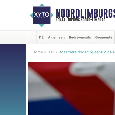
NOORDLIMBURG
lokaal nieuws noord-limburg
112
Algemeen
Bedrijvengids
Gemeente
Home
112
Meerdere doden bij eenzijdige a