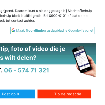
rijpend. Daarom kunt u als ooggetuige bij Slachtofferhulp
rhulp biedt is altijd gratis. Bel 0900-0101 of laat op de
ek tot contact achter.
Maak
Noordlimburgsdagblad
je Google-favoriet
ip, foto of video die je
s wilt delen?
.
06 - 574 71 321
Post op X
Tip de redactie