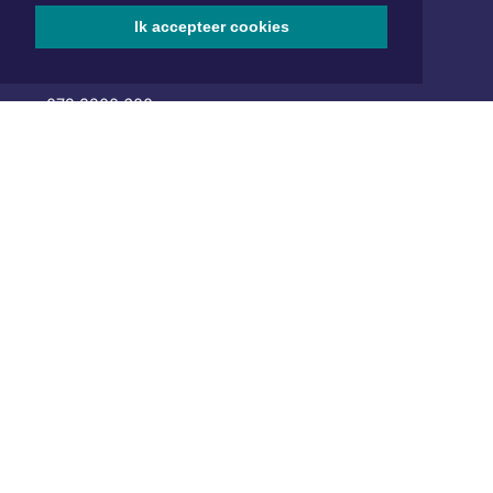
Hoofdvestiging:
Ik accepteer cookies
van Benthuizenlaan 1
1701 BZ Heerhugowaard
072 8200 600
redactie@xyto.nl
www.xyto.nl
SOCIAL MEDIA
NIEUWSBRIEF AANMELDEN
Schrijf je in voor onze nieuwsbrief en krijg wekelijks een
samenvatting van alle gebeurtenissen uit jouw regio.
Aanmelden
ONLINE DAGBLADEN