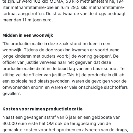
te zijn. Er werd 102 kilo MDMA, 53 kilo methamfetamine, 194
liter methamfetamine-olie en ruim 29,5 kilo methamfetamine-
tartraat aangetroffen. De straatwaarde van de drugs bedraagt
meer dan 11 miljoen euro.
Midden in een woonwijk
“De productielocatie in deze zaak stond midden in een
woonwijk. Tijdens de doorzoeking kwamen er voortdurend
jonge kinderen met ouders voorbij de woning gelopen”. De
officier van justitie verwees naar het gegeven dat deze
productielocatie dicht in de buurt lag van een basisschool. Ter
zitting zei de officier van justitie: “Als bij de productie in dit lab
een explosie had plaatsgevonden, waren de gevolgen voor de
omwonenden enorm en waren er vele onschuldige slachtoffers
gevallen”.
Kosten voor ruimen productielocatie
Naast een gevangenisstraf van 6 jaar en een geldboete van
60.000 euro eiste het OM ook de terugbetaling van de
gemaakte kosten voor het opruimen en afvoeren van de drugs,