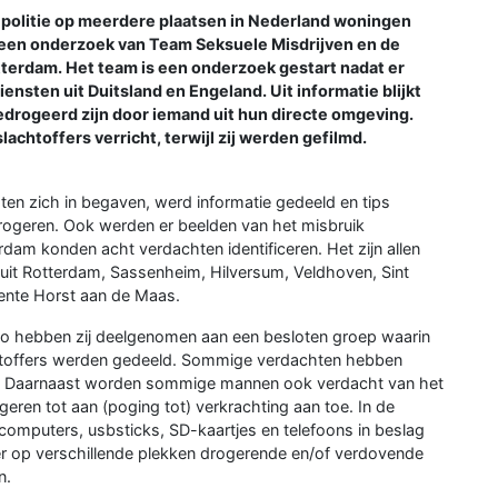
politie op meerdere plaatsen in Nederland woningen
een onderzoek van Team Seksuele Misdrijven en de
terdam. Het team is een onderzoek gestart nadat er
sten uit Duitsland en Engeland. Uit informatie blijkt
drogeerd zijn door iemand uit hun directe omgeving.
lachtoffers verricht, terwijl zij werden gefilmd.
en zich in begaven, werd informatie gedeeld en tips
drogeren. Ook werden er beelden van het misbruik
dam konden acht verdachten identificeren. Het zijn allen
n uit Rotterdam, Sassenheim, Hilversum, Veldhoven, Sint
ente Horst aan de Maas.
Zo hebben zij deelgenomen aan een besloten groep waarin
chtoffers werden gedeeld. Sommige verdachten hebben
d. Daarnaast worden sommige mannen ook verdacht van het
geren tot aan (poging tot) verkrachting aan toe. In de
computers, usbsticks, SD-kaartjes en telefoons in beslag
r op verschillende plekken drogerende en/of verdovende
n.