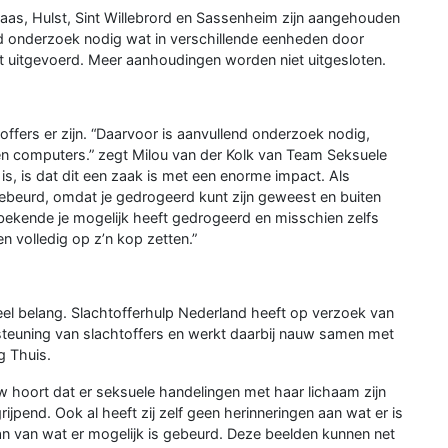
aas, Hulst, Sint Willebrord en Sassenheim zijn aangehouden
nd onderzoek nodig wat in verschillende eenheden door
 uitgevoerd. Meer aanhoudingen worden niet uitgesloten.
offers er zijn. “Daarvoor is aanvullend onderzoek nodig,
en computers.” zegt Milou van der Kolk van Team Seksuele
is, is dat dit een zaak is met een enorme impact. Als
s gebeurd, omdat je gedrogeerd kunt zijn geweest en buiten
 bekende je mogelijk heeft gedrogeerd en misschien zelfs
en volledig op z’n kop zetten.”
eel belang. Slachtofferhulp Nederland heeft op verzoek van
rsteuning van slachtoffers en werkt daarbij nauw samen met
g Thuis.
w hoort dat er seksuele handelingen met haar lichaam zijn
rijpend. Ook al heeft zij zelf geen herinneringen aan wat er is
n van wat er mogelijk is gebeurd. Deze beelden kunnen net