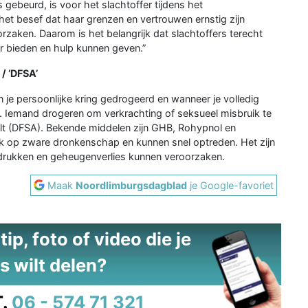
 gebeurd, is voor het slachtoffer tijdens het
et besef dat haar grenzen en vertrouwen ernstig zijn
rzaken. Daarom is het belangrijk dat slachtoffers terecht
or bieden en hulp kunnen geven.”
/ ‘DFSA’
 je persoonlijke kring gedrogeerd en wanneer je volledig
. Iemand drogeren om verkrachting of seksueel misbruik te
ult (DFSA). Bekende middelen zijn GHB, Rohypnol en
ak op zware dronkenschap en kunnen snel optreden. Het zijn
drukken en geheugenverlies kunnen veroorzaken.
Maak
Noordlimburgsdagblad
je Google-favoriet
ip, foto of video die je
s wilt delen?
.
06 - 574 71 321