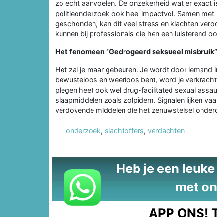
zo echt aanvoelen. De onzekerheid wat er exact is
politieonderzoek ook heel impactvol. Samen met h
geschonden, kan dit veel stress en klachten veroo
kunnen bij professionals die hen een luisterend o
Het fenomeen “Gedrogeerd seksueel misbruik” 
Het zal je maar gebeuren. Je wordt door iemand in
bewusteloos en weerloos bent, word je verkracht
plegen heet ook wel drug-facilitated sexual assa
slaapmiddelen zoals zolpidem. Signalen lijken va
verdovende middelen die het zenuwstelsel onder
onderzoek
,
slachtoffers
,
verdachten
Heb je een leuke t
met on
APP ONS!
T