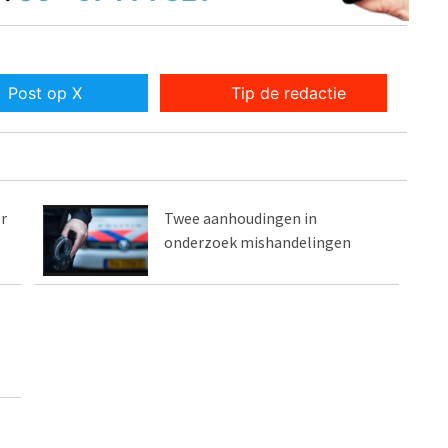
Post op X
Tip de redactie
r
Twee aanhoudingen in
onderzoek mishandelingen