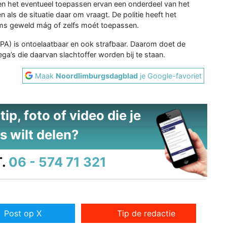
n het eventueel toepassen ervan een onderdeel van het
en als de situatie daar om vraagt. De politie heeft het
oms geweld mág of zelfs moét toepassen.
PA) is ontoelaatbaar en ook strafbaar. Daarom doet de
lega’s die daarvan slachtoffer worden bij te staan.
Maak
Noordlimburgsdagblad
je Google-favoriet
ip, foto of video die je
s wilt delen?
.
06 - 574 71 321
Post op X
Tip de redactie