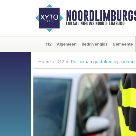
NOORDLIMBURG
lokaal nieuws noord-limburg
112
Algemeen
Bedrijvengids
Gemeente
Home
112
Politieman gestoken bij aanhou