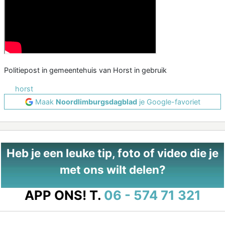
Politiepost in gemeentehuis van Horst in gebruik
horst
Maak
Noordlimburgsdagblad
je Google-favoriet
Heb je een leuke tip, foto of video die je
met ons wilt delen?
APP ONS!
T.
06 - 574 71 321