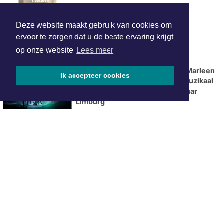
Drie aanhoudingen en veertien
Deze website maakt gebruik van cookies om
bekeuringen bij dynamische
ervoor te zorgen dat u de beste ervaring krijgt
criminaliteitscontrole
op onze website
Lees meer
Intersekse maker en performer Marleen
Ik accepteer cookies
Hendrickx komt met uitbundig muzikaal
theaterfeest over ‘anders zijn’ naar
Limburg
Flitsmarathon van start: extra
snelheidscontroles in Nederland en
populaire vakantielanden
ONZE
PARTNERS