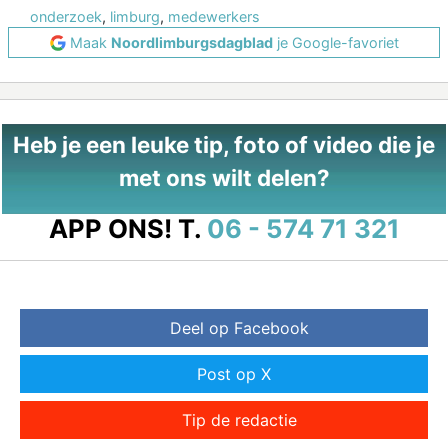
onderzoek
,
limburg
,
medewerkers
Maak
Noordlimburgsdagblad
je Google-favoriet
Heb je een leuke tip, foto of video die je
met ons wilt delen?
APP ONS!
T.
06 - 574 71 321
Deel op Facebook
Post op X
Tip de redactie