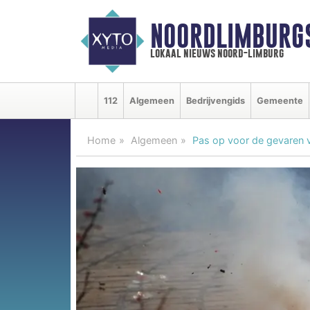
NOORDLIMBURG
lokaal nieuws noord-limburg
112
Algemeen
Bedrijvengids
Gemeente
Home
Algemeen
Pas op voor de gevaren 