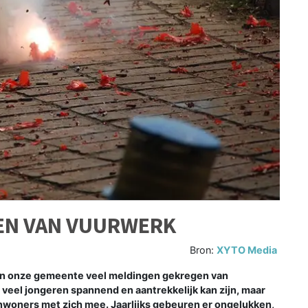
REN VAN VUURWERK
Bron:
XYTO Media
n onze gemeente veel meldingen gekregen van
veel jongeren spannend en aantrekkelijk kan zijn, maar
 inwoners met zich mee. Jaarlijks gebeuren er ongelukken,