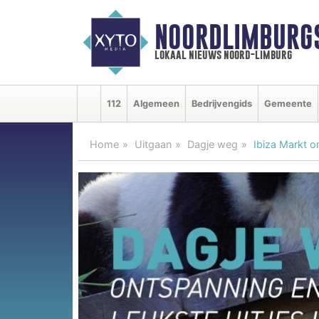
NOORDLIMBURG
lokaal nieuws noord-limburg
112
Algemeen
Bedrijvengids
Gemeente
Home
Uitgaan
Dagje weg
Ibiza Markt 