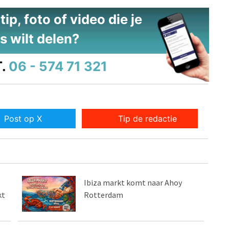
ip, foto of video die je
s wilt delen?
.
06 - 574 71 321
Post op X
Tip de redactie
Ibiza markt komt naar Ahoy
kt
Rotterdam