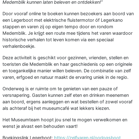
Medemblik kunnen laten beleven en ontdekken!’’
Door vooraf online te boeken kunnen bezoekers aan boord van
een Legerboot met elektrische fluistermotor óf Legerkano
stappen en varen zij op eigen tempo door en rondom
Medemblik. Je krijgt een route mee tijdens het varen waardoor
historische verhalen tot leven komen via een speciaal
verhalenboekje.
Deze activiteit is geschikt voor gezinnen, vrienden, stellen en
toeristen die Medemblik en haar geschiedenis op een originele
en toegankelijke manier willen beleven. De combinatie van zelf
varen, erfgoed en natuur maakt de ervaring uniek in de regio.
Onderweg is er ruimte om te genieten van een pauze of
versnapering. Gasten kunnen zelf eten en drinken meenemen
aan boord, ergens aanleggen en wat bestellen of zowel vooraf
als achteraf bij het museumcafé wat lekkers kiezen.
Het Museumteam hoopt jou snel te mogen verwelkomen en
wenst je alvast een behouden vaart!
Boekingslink Legerboot:
https://zelfvaren.nl/oorlogsboot