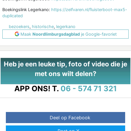
Boekingslink Legerkano:
https://zelfvaren.nl/fluisterboot-max5-
duplicated
bezoekers
,
historische
,
legerkano
Maak
Noordlimburgsdagblad
je Google-favoriet
Heb je een leuke tip, foto of video die je
met ons wilt delen?
APP ONS!
T.
06 - 574 71 321
Deel op Facebook
Post op X