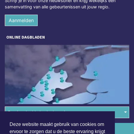
Schrijf je in voor onze nieuwsbrief en krijg wekelijks een
samenvatting van alle gebeurtenissen uit jouw regio.
Aanmelden
ONLINE DAGBLADEN
Overige dagbladen in de regio
Deze website maakt gebruik van cookies om
Algemene voorwaarden
ervoor te zorgen dat u de beste ervaring krijgt