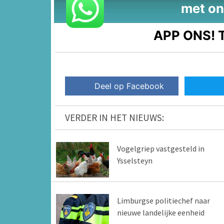
met on
APP ONS!
T
Deel op Facebook
VERDER IN HET NIEUWS:
Vogelgriep vastgesteld in
Ysselsteyn
Limburgse politiechef naar
nieuwe landelijke eenheid