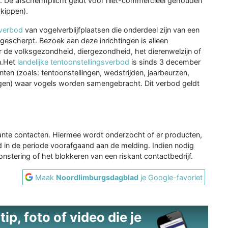
. De afschermplicht geldt voor niet-commercieel gehouden
kippen).
kverbod
van vogelverblijfplaatsen die onderdeel zijn van een
escherpt. Bezoek aan deze inrichtingen is alleen
r de volksgezondheid, diergezondheid, het dierenwelzijn of
n.Het
landelijke tentoonstellingsverbod
is sinds 3 december
n (zoals: tentoonstellingen, wedstrijden, jaarbeurzen,
ingen) waar vogels worden samengebracht. Dit verbod geldt
ante contacten. Hiermee wordt onderzocht of er producten,
rd in de periode voorafgaand aan de melding. Indien nodig
stering of het blokkeren van een riskant contactbedrijf.
Maak
Noordlimburgsdagblad
je Google-favoriet
ip, foto of video die je