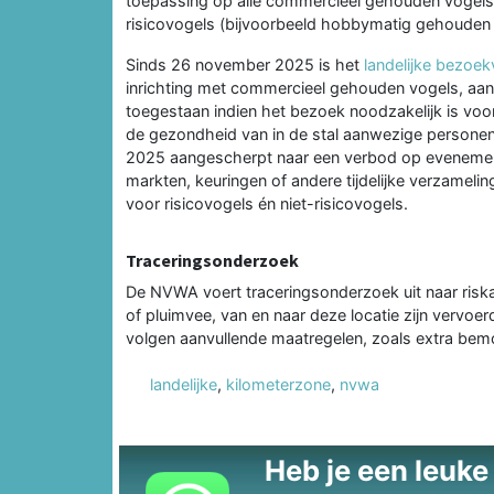
toepassing op alle commercieel gehouden vogels
risicovogels (bijvoorbeeld hobbymatig gehouden 
Sinds 26 november 2025 is het
landelijke bezoe
inrichting met commercieel gehouden vogels, aang
toegestaan indien het bezoek noodzakelijk is voo
de gezondheid van in de stal aanwezige persone
2025 aangescherpt naar een verbod op evenemente
markten, keuringen of andere tijdelijke verzamel
voor risicovogels én niet-risicovogels.
Traceringsonderzoek
De NVWA voert traceringsonderzoek uit naar risk
of pluimvee, van en naar deze locatie zijn vervoe
volgen aanvullende maatregelen, zoals extra bemon
landelijke
,
kilometerzone
,
nvwa
Heb je een leuke t