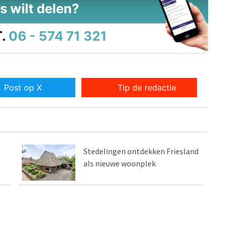
s wilt delen?
.
06 - 574 71 321
Post op X
Tip de redactie
Stedelingen ontdekken Friesland
als nieuwe woonplek