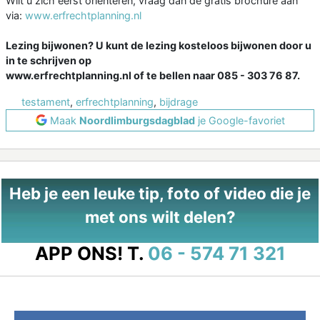
Wilt u zich eerst oriënteren, vraag dan de gratis brochure aan
via:
www.erfrechtplanning.nl
Lezing bijwonen? U kunt de lezing kosteloos bijwonen door u
in te schrijven op
www.erfrechtplanning.nl of te bellen naar 085 - 303 76 87.
testament
,
erfrechtplanning
,
bijdrage
Maak
Noordlimburgsdagblad
je Google-favoriet
Heb je een leuke tip, foto of video die je
met ons wilt delen?
APP ONS!
T.
06 - 574 71 321