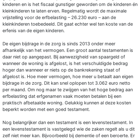
kinderen en is het fiscaal gunstiger geworden om de kinde­ren én
kleinkinderen te laten erven. Re­gelmatig wordt de maximale
vrijstelling voor de erfbelasting – 26.230 euro – aan de
kleinkinderen toebedeeld. Dit gaat echter wel ten koste van de
erfenis van de eigen kinderen.
De eigen bijdrage in de zorg is sinds 2013 onder meer
afhankelijk van het vermo­gen. Een groot aantal testamenten is
daar niet op aangepast. Bij aanwezigheid van spaargeld of
wanneer de woning is afge­lost, is het verschuldigde bedrag
hoger dan wanneer er niets op de bankrekening staat of
afgelost is. Hoe meer vermogen, hoe meer u betaalt aan eigen
bijdrage in de zorg. Dit kan snel oplopen tot 3.062 euro netto
per maand. Om nog maar te zwijgen van het hoge bedrag aan
erfbe­lasting dat erfgenamen vaak moeten be­talen bij een
praktisch afbetaalde woning. Gelukkig kunnen al deze kosten
beperkt worden met een goed testament.
Nog belangrijker dan een testament is een levenstestament. In
een levenstesta­ment is vastgelegd wie de zaken regelt als u dit
zelf niet meer kan. Bijvoorbeeld bij dementie of een beroerte. Er