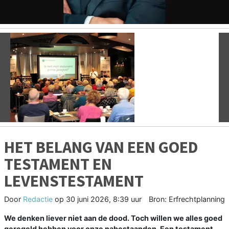
Vorige
V
HET BELANG VAN EEN GOED
TESTAMENT EN
LEVENSTESTAMENT
Door
Redactie
op
30 juni 2026, 8:39 uur
Bron: Erfrechtplanning
We denken liever niet aan de dood. Toch willen we alles goed
geregeld hebben voor onze nabestaanden. Een testament