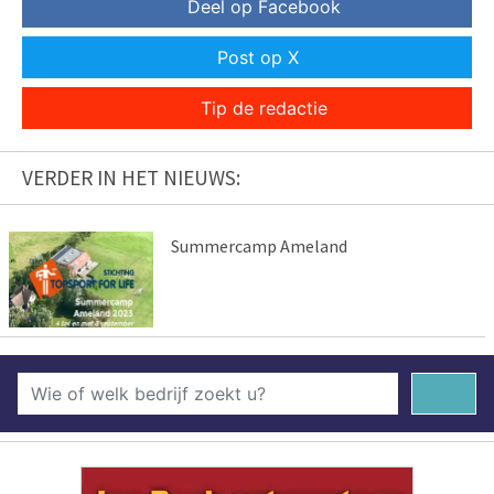
Deel op Facebook
Post op X
Tip de redactie
VERDER IN HET NIEUWS:
Summercamp Ameland