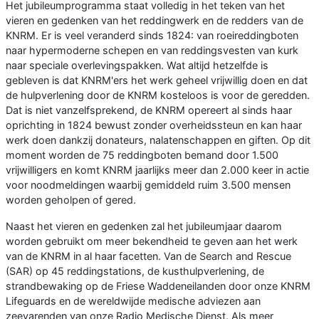
Het jubileumprogramma staat volledig in het teken van het
vieren en gedenken van het reddingwerk en de redders van de
KNRM. Er is veel veranderd sinds 1824: van roeireddingboten
naar hypermoderne schepen en van reddingsvesten van kurk
naar speciale overlevingspakken. Wat altijd hetzelfde is
gebleven is dat KNRM'ers het werk geheel vrijwillig doen en dat
de hulpverlening door de KNRM kosteloos is voor de geredden.
Dat is niet vanzelfsprekend, de KNRM opereert al sinds haar
oprichting in 1824 bewust zonder overheidssteun en kan haar
werk doen dankzij donateurs, nalatenschappen en giften. Op dit
moment worden de 75 reddingboten bemand door 1.500
vrijwilligers en komt KNRM jaarlijks meer dan 2.000 keer in actie
voor noodmeldingen waarbij gemiddeld ruim 3.500 mensen
worden geholpen of gered.
Naast het vieren en gedenken zal het jubileumjaar daarom
worden gebruikt om meer bekendheid te geven aan het werk
van de KNRM in al haar facetten. Van de Search and Rescue
(SAR) op 45 reddingstations, de kusthulpverlening, de
strandbewaking op de Friese Waddeneilanden door onze KNRM
Lifeguards en de wereldwijde medische adviezen aan
zeevarenden van onze Radio Medische Dienst. Als meer