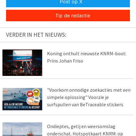
Post op X
Tip de redactie
VERDER IN HET NIEUWS:
Koning onthult nieuwste KNRM-boot:
Prins Johan Friso
"Voorkom onnodige zoekacties met een
simpele oplossing" Voorzie je
surfspullen van BeTraceable stickers
Ondieptes, getij en weersomslag
onderschat. Hotspotkaart KNRM: op