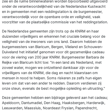
zee en de ruime binnenwateren worden bijvoorbeeld uitgevoerd
onder de verantwoordelijkheid van de Nederlandse Kustwacht
en in gemeenten met een reddingstation is de burgemeester,
verantwoordelijk voor de openbare orde en veiligheid, vaak
voorzitter van de plaatselijke commissie van het reddingstation.
De Nederlandse gemeenten zijn trots op de KNRM en haar
duizenden vrijwilligers en erkennen het cruciale belang voor de
veiligheid van de inwoners van ons land. Daarom hebben de
burgemeesters van Blaricum, Bergen, Vlieland en Schouwen-
Duiveland het initiatief genomen voor dit gezamenlijke cadeau
voor de viering van 200 jaar KNRM. Burgemeester Barbara de
Reijke van Blaricum licht toe: "In een land als Nederland, met
zoveel water, mogen we ontzettend dankbaar zijn voor de
vrijwilligers van de KNRM, die dag en nacht klaarstaan om
mensen in nood te helpen. Soms riskeren ze zelfs hun eigen
leven om dat van een ander te redden. Daarom verdienen zij
onze steun, evenals de best mogelijke opleiding en uitrusting."
Deze gemeenten hebben een bijdrage geleverd aan het cadeau;
Apeldoorn, Dantumadiel, Den Haag, Haaksbergen, Harderwijk,
Leeuwarden, Maassluis, Noardeast Fryslan, Papendrecht,