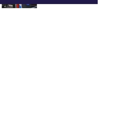
Twee verdachten aangehouden na
ontdekking grote hennepkwekerij in
Blerick
Drie aanhoudingen en veertien
bekeuringen bij dynamische
criminaliteitscontrole
Intersekse maker en performer Marleen
Hendrickx komt met uitbundig muzikaal
theaterfeest over ‘anders zijn’ naar
Limburg
Flitsmarathon van start: extra
snelheidscontroles in Nederland en
populaire vakantielanden