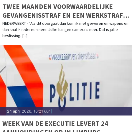
TWEE MAANDEN VOORWAARDELIJKE
GEVANGENISSTRAF EN EEN WERKSTRAF
VOOR MAN DIE MEDEWERKERS GEMEENTE
NEDERWEERT - "Als dit doorgaat dan kom ik met geweren en wapens en
dan knal ik iedereen neer. Jullie hangen camera’s neer. Dat is jullie
NEDERWEERT BEDREIGT
beslissing. [...]
24 april 2026, 16:21 uur
|
WEEK VAN DE EXECUTIE LEVERT 24