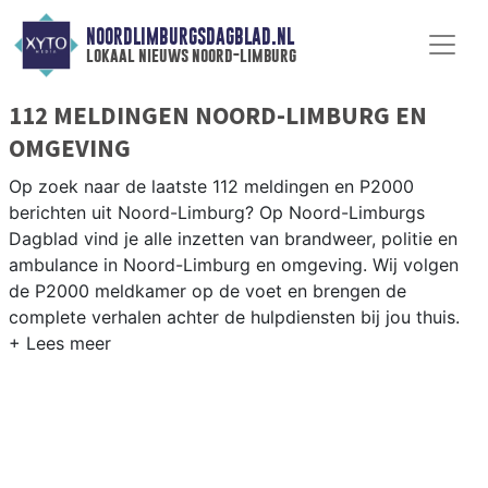
NOORDLIMBURGSDAGBLAD.NL
lokaal nieuws noord-limburg
112 MELDINGEN NOORD-LIMBURG EN
OMGEVING
Op zoek naar de laatste 112 meldingen en P2000
berichten uit Noord-Limburg? Op Noord-Limburgs
Dagblad vind je alle inzetten van brandweer, politie en
ambulance in Noord-Limburg en omgeving. Wij volgen
de P2000 meldkamer op de voet en brengen de
complete verhalen achter de hulpdiensten bij jou thuis.
P2000 MELDINGEN NOORD-LIMBURG
Van incidenten op de A73 en de N271 tot meldingen in
Venlo, Horst, Bergen en andere gemeenten in Noord-
Limburg — onze redactie brengt het complete 112-
nieuws.