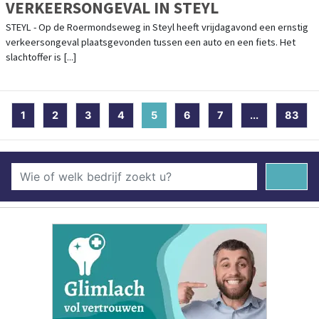
VERKEERSONGEVAL IN STEYL
STEYL - Op de Roermondseweg in Steyl heeft vrijdagavond een ernstig
verkeersongeval plaatsgevonden tussen een auto en een fiets. Het
slachtoffer is [...]
1
2
3
4
5
(current)
6
7
...
83