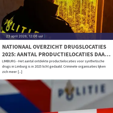
23 april 2026, 12:06 uur
|
NATIONAAL OVERZICHT DRUGSLOCATIES
2025: AANTAL PRODUCTIELOCATIES DAALT
LICHT
LIMBURG - Het aantal ontdekte productielocaties voor synthetische
drugs in Limburg is in 2025 licht gedaald. Criminele organisaties lijken
zich meer [...]