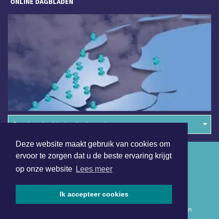
ONLINE DAGBLADEN
Overige dagbladen in de regio
Deze website maakt gebruik van cookies om
Algemene voorwaarden
ervoor te zorgen dat u de beste ervaring krijgt
op onze website
Lees meer
Disclaimer
Privacy Statement
Ik accepteer cookies
Copyright (c) 2026 | Noordlimburgsdagblad.nl - Alle rechten
voorbehouden