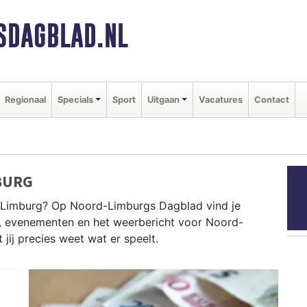
SDAGBLAD.NL
Regionaal
Specials
Sport
Uitgaan
Vacatures
Contact
BURG
Limburg? Op Noord-Limburgs Dagblad vind je
en, evenementen en het weerbericht voor Noord-
jij precies weet wat er speelt.
D-LIMBURG
en als de Venlose carnaval en het weersbericht