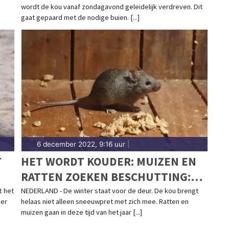
wordt de kou vanaf zondagavond geleidelijk verdreven. Dit
gaat gepaard met de nodige buien. [...]
6 december 2022, 9:16 uur
|
T
HET WORDT KOUDER: MUIZEN EN
RATTEN ZOEKEN BESCHUTTING:
"ZE KOMEN VIA PIEPKLEINE
t het
NEDERLAND - De winter staat voor de deur. De kou brengt
 er
helaas niet alleen sneeuwpret met zich mee. Ratten en
GAATJES JE HUIS BINNEN"
muizen gaan in deze tijd van het jaar [...]