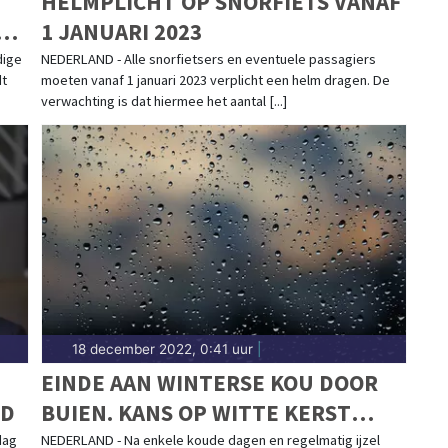
HELMPLICHT OP SNORFIETS VANAF
00
1 JANUARI 2023
dige
NEDERLAND - Alle snorfietsers en eventuele passagiers
dt
moeten vanaf 1 januari 2023 verplicht een helm dragen. De
verwachting is dat hiermee het aantal [...]
18 december 2022, 0:41 uur
|
EINDE AAN WINTERSE KOU DOOR
ND
BUIEN. KANS OP WITTE KERST
ZEER KLEIN
dag
NEDERLAND - Na enkele koude dagen en regelmatig ijzel