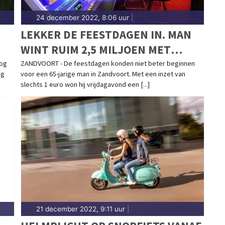
24 december 2022, 8:06 uur
|
LEKKER DE FEESTDAGEN IN. MAN
WINT RUIM 2,5 MILJOEN MET
MEGA-JACKPOT!
oog
ZANDVOORT - De feestdagen konden niet beter beginnen
ig
voor een 65-jarige man in Zandvoort. Met een inzet van
slechts 1 euro won hij vrijdagavond een [...]
21 december 2022, 9:11 uur
|