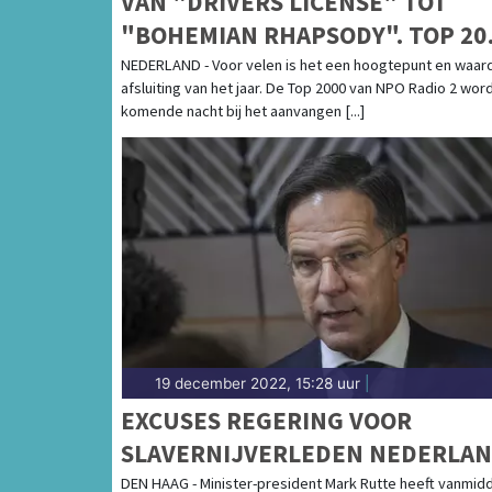
VAN "DRIVERS LICENSE" TOT
"BOHEMIAN RHAPSODY". TOP 20
KOMENDE NACHT VAN START
NEDERLAND - Voor velen is het een hoogtepunt en waar
afsluiting van het jaar. De Top 2000 van NPO Radio 2 wor
komende nacht bij het aanvangen [...]
19 december 2022, 15:28 uur
|
EXCUSES REGERING VOOR
SLAVERNIJVERLEDEN NEDERLA
DEN HAAG - Minister-president Mark Rutte heeft vanmid