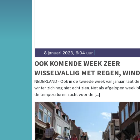
voor Noord-Limburg en de grensstreek.
8 januari 2023, 6:04 uur
|
OOK KOMENDE WEEK ZEER
WISSELVALLIG MET REGEN, WIN
EN ZACHTE TEMPERATUREN
NEDERLAND - Ook in de tweede week van januari laat de
winter zich nog niet echt zien. Net als afgelopen week bl
de temperaturen zacht voor de [...]