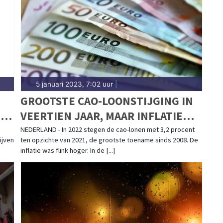
5 januari 2023, 7:02 uur
|
GROOTSTE CAO-LOONSTIJGING IN
D
VEERTIEN JAAR, MAAR INFLATIE
STIJGT HARDER
NEDERLAND - In 2022 stegen de cao-lonen met 3,2 procent
ijven
ten opzichte van 2021, de grootste toename sinds 2008. De
inflatie was flink hoger. In de [...]