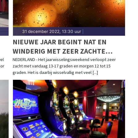
31 december 2022, 13:30 uur
|
NIEUWE JAAR BEGINT NAT EN
WINDERIG MET ZEER ZACHTE
TEMPERATUREN
el
NEDERLAND - Het jaarwisselingsweekend verloopt zeer
oor
zacht met vandaag 13-17 graden en morgen 12 tot 15
graden. Het is daarbij wisselvallig met veel [...]