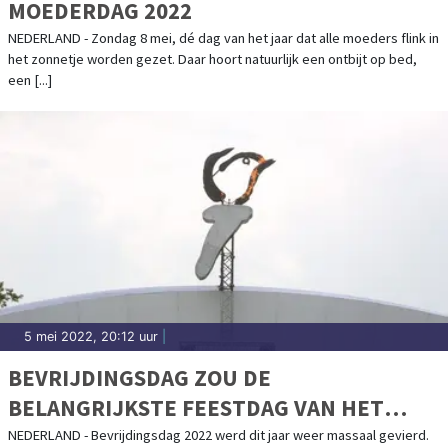
MOEDERDAG 2022
NEDERLAND - Zondag 8 mei, dé dag van het jaar dat alle moeders flink in
het zonnetje worden gezet. Daar hoort natuurlijk een ontbijt op bed,
een [...]
5 mei 2022, 20:12 uur
|
BEVRIJDINGSDAG ZOU DE
BELANGRIJKSTE FEESTDAG VAN HET
JAAR MOETEN ZIJN
NEDERLAND - Bevrijdingsdag 2022 werd dit jaar weer massaal gevierd.