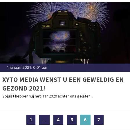
1 januari 2021, 0:01 uur
|
XYTO MEDIA WENST U EEN GEWELDIG EN
GEZOND 2021!
Zojuist hebben wij het jaar 2020 achter ons gelaten...
1
...
4
5
6
(current)
7